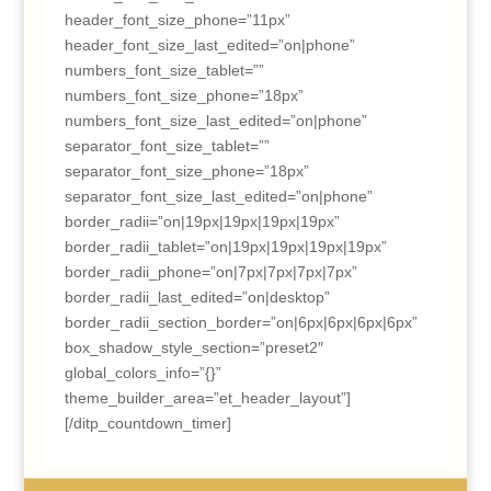
header_font_size_phone=”11px”
header_font_size_last_edited=”on|phone”
numbers_font_size_tablet=””
numbers_font_size_phone=”18px”
numbers_font_size_last_edited=”on|phone”
separator_font_size_tablet=””
separator_font_size_phone=”18px”
separator_font_size_last_edited=”on|phone”
border_radii=”on|19px|19px|19px|19px”
border_radii_tablet=”on|19px|19px|19px|19px”
border_radii_phone=”on|7px|7px|7px|7px”
border_radii_last_edited=”on|desktop”
border_radii_section_border=”on|6px|6px|6px|6px”
box_shadow_style_section=”preset2″
global_colors_info=”{}”
theme_builder_area=”et_header_layout”]
[/ditp_countdown_timer]