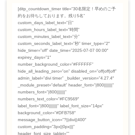
[ditp_countdown_timer title=”30名限定！早めのご予
約をお待ちしております。残り5名”
custom_days_label_text=”日”
custom_hours_label_text=”時間”
custom_minutes_label_text=”分”
custom_seconds_label_text=”秒” timer_type=”2″
hide_timer=”off” date_time=”2025-07-07 00:00″
expirey_days=”1″
number_background_color=”#FFFFFF”
hide_all_leading_zero=”on” disabled_on=”off|off|off”
admin_label=”divi timer” _builder_version=”4.27.4″
_module_preset=”default” header_font=”|800|||||||”
numbers_font=”|800|||||||”
numbers_text_color=”#FC9569″
label_font=”|800|||||||” label_font_size=”14px”
background_color=”#DFB758″
message_button_icon=”?||divi||400″
custom_padding=”3px||0px|||”
header_font_size_tablet=””