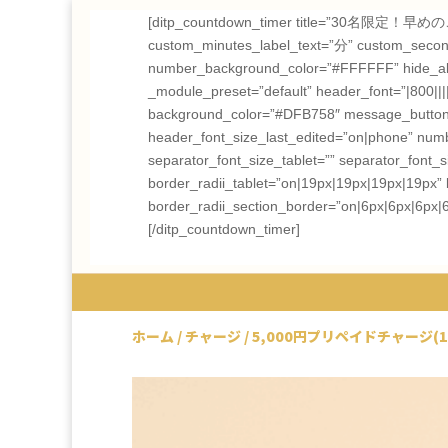
[ditp_countdown_timer title=”30名限定！
custom_minutes_label_text=”分” custom_seconds
number_background_color=”#FFFFFF” hide_all_le
_module_preset=”default” header_font=”|800|||||
background_color=”#DFB758″ message_button_ic
header_font_size_last_edited=”on|phone” num
separator_font_size_tablet=”” separator_font
border_radii_tablet=”on|19px|19px|19px|19px” 
border_radii_section_border=”on|6px|6px|6px|
[/ditp_countdown_timer]
ホーム
/
チャージ
/ 5,000円プリペイドチャージ(1