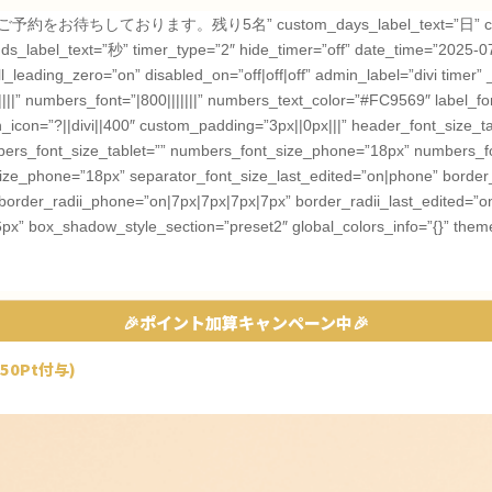
早めのご予約をお待ちしております。残り5名” custom_days_label_text=”日” cust
_label_text=”秒” timer_type=”2″ hide_timer=”off” date_time=”2025-0
ading_zero=”on” disabled_on=”off|off|off” admin_label=”divi timer” _
||” numbers_font=”|800|||||||” numbers_text_color=”#FC9569″ label_font
on=”?||divi||400″ custom_padding=”3px||0px|||” header_font_size_t
bers_font_size_tablet=”” numbers_font_size_phone=”18px” numbers_fo
_size_phone=”18px” separator_font_size_last_edited=”on|phone” border
border_radii_phone=”on|7px|7px|7px|7px” border_radii_last_edited=”o
6px” box_shadow_style_section=”preset2″ global_colors_info=”{}” them
🎉ポイント加算キャンペーン中🎉
50Pt付与)