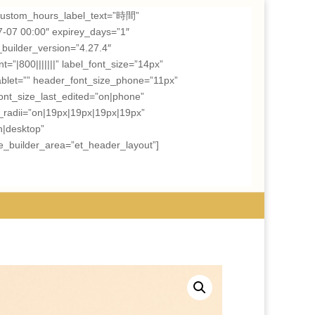
om_hours_label_text=”時間”
7-07 00:00″ expirey_days=”1″
builder_version=”4.27.4″
=”|800|||||||” label_font_size=”14px”
ablet=”” header_font_size_phone=”11px”
nt_size_last_edited=”on|phone”
_radii=”on|19px|19px|19px|19px”
n|desktop”
e_builder_area=”et_header_layout”]