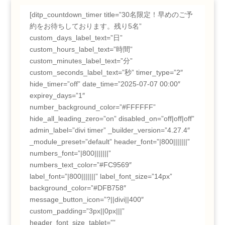
[ditp_countdown_timer title=”30名限定！早めのご予
約をお待ちしております。残り5名”
custom_days_label_text=”日”
custom_hours_label_text=”時間”
custom_minutes_label_text=”分”
custom_seconds_label_text=”秒” timer_type=”2″
hide_timer=”off” date_time=”2025-07-07 00:00″
expirey_days=”1″
number_background_color=”#FFFFFF”
hide_all_leading_zero=”on” disabled_on=”off|off|off”
admin_label=”divi timer” _builder_version=”4.27.4″
_module_preset=”default” header_font=”|800|||||||”
numbers_font=”|800|||||||”
numbers_text_color=”#FC9569″
label_font=”|800|||||||” label_font_size=”14px”
background_color=”#DFB758″
message_button_icon=”?||divi||400″
custom_padding=”3px||0px|||”
header_font_size_tablet=””