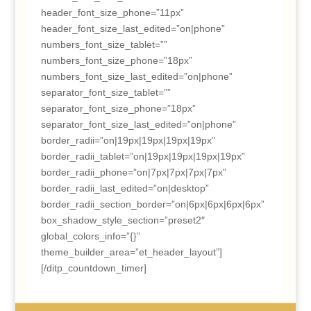
header_font_size_phone=”11px”
header_font_size_last_edited=”on|phone”
numbers_font_size_tablet=””
numbers_font_size_phone=”18px”
numbers_font_size_last_edited=”on|phone”
separator_font_size_tablet=””
separator_font_size_phone=”18px”
separator_font_size_last_edited=”on|phone”
border_radii=”on|19px|19px|19px|19px”
border_radii_tablet=”on|19px|19px|19px|19px”
border_radii_phone=”on|7px|7px|7px|7px”
border_radii_last_edited=”on|desktop”
border_radii_section_border=”on|6px|6px|6px|6px”
box_shadow_style_section=”preset2″
global_colors_info=”{}”
theme_builder_area=”et_header_layout”]
[/ditp_countdown_timer]