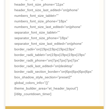
header_font_size_phone=”11px”
header_font_size_last_edited=”on|phone”
numbers_font_size_tablet=””
numbers_font_size_phone=”18px”
numbers_font_size_last_edited=”on|phone”
separator_font_size_tablet=””
separator_font_size_phone=”18px”
separator_font_size_last_edited=”on|phone”
border_radii=”on|19px|19px|19px|19px”
border_radii_tablet=”on|19px|19px|19px|19px”
border_radii_phone=”on|7px|7px|7px|7px”
border_radii_last_edited=”on|desktop”
border_radii_section_border=”on|6px|6px|6px|6px”
box_shadow_style_section=”preset2″
global_colors_info=”{}”
theme_builder_area=”et_header_layout”]
[/ditp_countdown_timer]