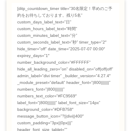
[ditp_countdown_timer title=”30名限定！早めのご予
約をお待ちしております。残り5名”
custom_days_label_text=”日”
custom_hours_label_text=”時間”
custom_minutes_label_text=”分”
custom_seconds_label_text=”秒” timer_type=”2″
hide_timer=”off” date_time=”2025-07-07 00:00″
expirey_days=”1″
number_background_color=”#FFFFFF”
hide_all_leading_zero=”on” disabled_on=”off|off|off”
admin_label=”divi timer” _builder_version=”4.27.4″
_module_preset=”default” header_font=”|800|||||||”
numbers_font=”|800|||||||”
numbers_text_color=”#FC9569″
label_font=”|800|||||||” label_font_size=”14px”
background_color=”#DFB758″
message_button_icon=”?||divi||400″
custom_padding=”3px||0px|||”
header_font_size_tablet=””