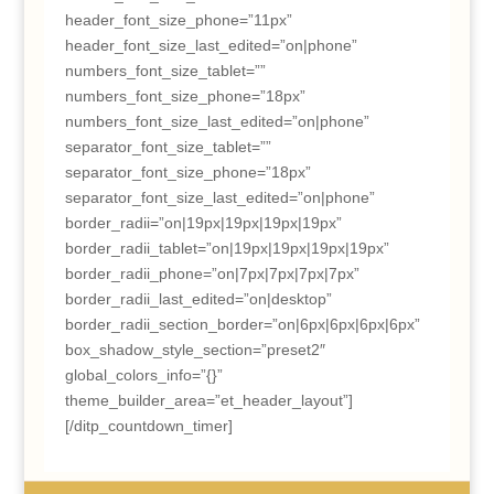
header_font_size_phone=”11px”
header_font_size_last_edited=”on|phone”
numbers_font_size_tablet=””
numbers_font_size_phone=”18px”
numbers_font_size_last_edited=”on|phone”
separator_font_size_tablet=””
separator_font_size_phone=”18px”
separator_font_size_last_edited=”on|phone”
border_radii=”on|19px|19px|19px|19px”
border_radii_tablet=”on|19px|19px|19px|19px”
border_radii_phone=”on|7px|7px|7px|7px”
border_radii_last_edited=”on|desktop”
border_radii_section_border=”on|6px|6px|6px|6px”
box_shadow_style_section=”preset2″
global_colors_info=”{}”
theme_builder_area=”et_header_layout”]
[/ditp_countdown_timer]