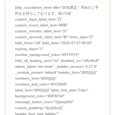
[ditp_countdown_timer title=”30名限定！早めのご予
約をお待ちしております。残り5名”
custom_days_label_text=”日”
custom_hours_label_text=”時間”
custom_minutes_label_text=”分”
custom_seconds_label_text=”秒” timer_type=”2″
hide_timer=”off” date_time=”2025-07-07 00:00″
expirey_days=”1″
number_background_color=”#FFFFFF”
hide_all_leading_zero=”on” disabled_on=”off|off|off”
admin_label=”divi timer” _builder_version=”4.27.4″
_module_preset=”default” header_font=”|800|||||||”
numbers_font=”|800|||||||”
numbers_text_color=”#FC9569″
label_font=”|800|||||||” label_font_size=”14px”
background_color=”#DFB758″
message_button_icon=”?||divi||400″
custom_padding=”3px||0px|||”
header_font_size_tablet=””