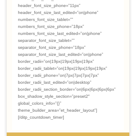
header_font_size_phone=”11px”
header_font_size_last_edited=”on|phone”
numbers_font_size_tablet=””
numbers_font_size_phone=”18px”
numbers_font_size_last_edited=”on|phone”
separator_font_size_tablet=””
separator_font_size_phone=”18px”
separator_font_size_last_edited=”on|phone”
border_radii=”on|19px|19px|19px|19px”
border_radii_tablet=”on|19px|19px|19px|19px”
border_radii_phone=”on|7px|7px|7px|7px”
border_radii_last_edited=”on|desktop”
border_radii_section_border=”on|6px|6px|6px|6px”
box_shadow_style_section=”preset2″
global_colors_info=”{}”
theme_builder_area=”et_header_layout”]
[/ditp_countdown_timer]