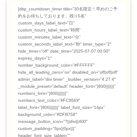
[ditp_countdown_timer title=”30名限定！早めのご予
約をお待ちしております。残り5名”
custom_days_label_text=”日”
custom_hours_label_text=”時間”
custom_minutes_label_text=”分”
custom_seconds_label_text=”秒” timer_type=”2″
hide_timer=”off” date_time=”2025-07-07 00:00″
expirey_days=”1″
number_background_color=”#FFFFFF”
hide_all_leading_zero=”on” disabled_on=”off|off|off”
admin_label=”divi timer” _builder_version=”4.27.4″
_module_preset=”default” header_font=”|800|||||||”
numbers_font=”|800|||||||”
numbers_text_color=”#FC9569″
label_font=”|800|||||||” label_font_size=”14px”
background_color=”#DFB758″
message_button_icon=”?||divi||400″
custom_padding=”3px||0px|||”
header_font_size_tablet=””