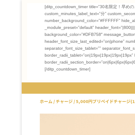
[ditp_countdown_timer title=”30名限定！
custom_minutes_label_text=”分” custom_seconds
number_background_color=”#FFFFFF” hide_all_le
_module_preset=”default” header_font=”|800|||||
background_color=”#DFB758″ message_button_ic
header_font_size_last_edited=”on|phone” num
separator_font_size_tablet=”” separator_font
border_radii_tablet=”on|19px|19px|19px|19px” 
border_radii_section_border=”on|6px|6px|6px|
[/ditp_countdown_timer]
ホーム
/
チャージ
/ 5,000円プリペイドチャージ(1