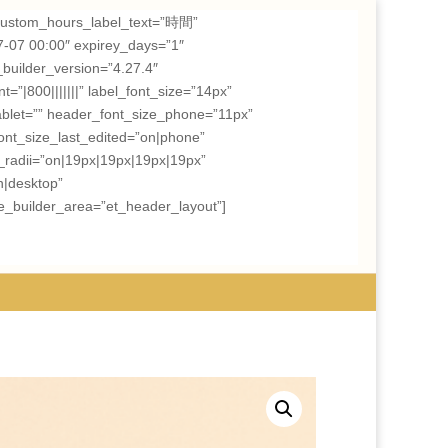
om_hours_label_text=”時間”
7-07 00:00″ expirey_days=”1″
builder_version=”4.27.4″
=”|800|||||||” label_font_size=”14px”
ablet=”” header_font_size_phone=”11px”
nt_size_last_edited=”on|phone”
_radii=”on|19px|19px|19px|19px”
n|desktop”
e_builder_area=”et_header_layout”]