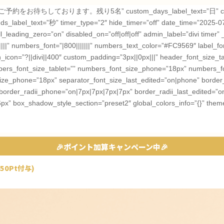
早めのご予約をお待ちしております。残り5名” custom_days_label_text=”日” cust
_label_text=”秒” timer_type=”2″ hide_timer=”off” date_time=”2025-0
ading_zero=”on” disabled_on=”off|off|off” admin_label=”divi timer” _
||” numbers_font=”|800|||||||” numbers_text_color=”#FC9569″ label_font
on=”?||divi||400″ custom_padding=”3px||0px|||” header_font_size_t
bers_font_size_tablet=”” numbers_font_size_phone=”18px” numbers_fo
_size_phone=”18px” separator_font_size_last_edited=”on|phone” border
border_radii_phone=”on|7px|7px|7px|7px” border_radii_last_edited=”o
6px” box_shadow_style_section=”preset2″ global_colors_info=”{}” them
🎉ポイント加算キャンペーン中🎉
50Pt付与)