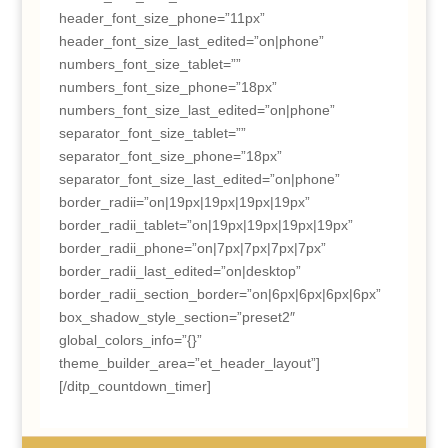
header_font_size_phone=”11px”
header_font_size_last_edited=”on|phone”
numbers_font_size_tablet=””
numbers_font_size_phone=”18px”
numbers_font_size_last_edited=”on|phone”
separator_font_size_tablet=””
separator_font_size_phone=”18px”
separator_font_size_last_edited=”on|phone”
border_radii=”on|19px|19px|19px|19px”
border_radii_tablet=”on|19px|19px|19px|19px”
border_radii_phone=”on|7px|7px|7px|7px”
border_radii_last_edited=”on|desktop”
border_radii_section_border=”on|6px|6px|6px|6px”
box_shadow_style_section=”preset2″
global_colors_info=”{}”
theme_builder_area=”et_header_layout”]
[/ditp_countdown_timer]