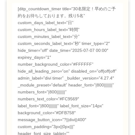
[ditp_countdown_timer title=”30名限定！早めのご予
約をお待ちしております。残り5名”
custom_days_label_text=”日”
custom_hours_label_text=”時間”
custom_minutes_label_text=”分”
custom_seconds_label_text=”秒” timer_type=”2″
hide_timer=”off” date_time=”2025-07-07 00:00″
expirey_days=”1″
number_background_color=”#FFFFFF”
hide_all_leading_zero=”on” disabled_on=”off|off|off”
admin_label=”divi timer” _builder_version=”4.27.4″
_module_preset=”default” header_font=”|800|||||||”
numbers_font=”|800|||||||”
numbers_text_color=”#FC9569″
label_font=”|800|||||||” label_font_size=”14px”
background_color=”#DFB758″
message_button_icon=”?||divi||400″
custom_padding=”3px||0px|||”
header_font_size_tablet=””