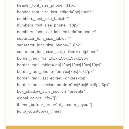
header_font_size_phone=”11px”
header_font_size_last_edited=”on|phone”
numbers_font_size_tablet=””
numbers_font_size_phone=”18px”
numbers_font_size_last_edited=”on|phone”
separator_font_size_tablet=””
separator_font_size_phone=”18px”
separator_font_size_last_edited=”on|phone”
border_radii=”on|19px|19px|19px|19px”
border_radii_tablet=”on|19px|19px|19px|19px”
border_radii_phone=”on|7px|7px|7px|7px”
border_radii_last_edited=”on|desktop”
border_radii_section_border=”on|6px|6px|6px|6px”
box_shadow_style_section=”preset2″
global_colors_info=”{}”
theme_builder_area=”et_header_layout”]
[/ditp_countdown_timer]