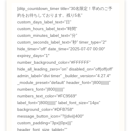
[ditp_countdown_timer title=”30名限定！早めのご予
約をお待ちしております。残り5名”
custom_days_label_text=”日”
custom_hours_label_text=”時間”
custom_minutes_label_text=”分”
custom_seconds_label_text=”秒” timer_type=”2″
hide_timer=”off” date_time=”2025-07-07 00:00″
expirey_days=”1″
number_background_color=”#FFFFFF”
hide_all_leading_zero=”on” disabled_on=”off|off|off”
admin_label=”divi timer” _builder_version=”4.27.4″
_module_preset=”default” header_font=”|800|||||||”
numbers_font=”|800|||||||”
numbers_text_color=”#FC9569″
label_font=”|800|||||||” label_font_size=”14px”
background_color=”#DFB758″
message_button_icon=”?||divi||400″
custom_padding=”3px||0px|||”
header_font_size_tablet=””