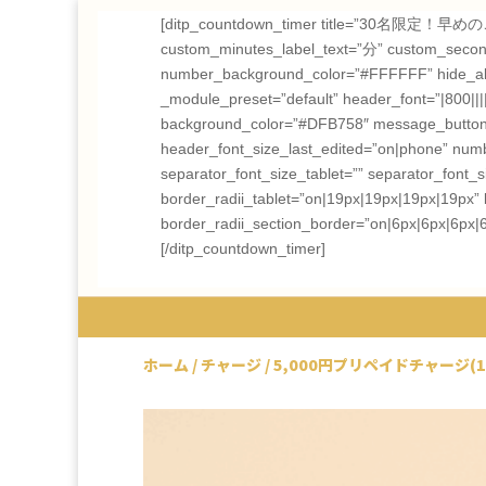
[ditp_countdown_timer title=”30名限定！
custom_minutes_label_text=”分” custom_seconds
number_background_color=”#FFFFFF” hide_all_le
_module_preset=”default” header_font=”|800|||||
background_color=”#DFB758″ message_button_ic
header_font_size_last_edited=”on|phone” num
separator_font_size_tablet=”” separator_font
border_radii_tablet=”on|19px|19px|19px|19px” 
border_radii_section_border=”on|6px|6px|6px|
[/ditp_countdown_timer]
ホーム
/
チャージ
/ 5,000円プリペイドチャージ(1