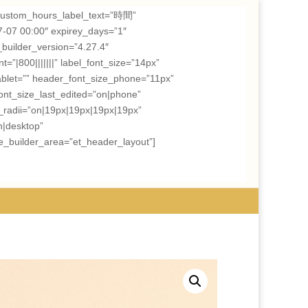
om_hours_label_text=”時間”
7-07 00:00″ expirey_days=”1″
builder_version=”4.27.4″
=”|800|||||||” label_font_size=”14px”
ablet=”” header_font_size_phone=”11px”
nt_size_last_edited=”on|phone”
_radii=”on|19px|19px|19px|19px”
n|desktop”
e_builder_area=”et_header_layout”]