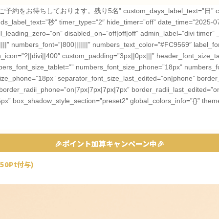
早めのご予約をお待ちしております。残り5名” custom_days_label_text=”日” cust
_label_text=”秒” timer_type=”2″ hide_timer=”off” date_time=”2025-0
ading_zero=”on” disabled_on=”off|off|off” admin_label=”divi timer” _
||” numbers_font=”|800|||||||” numbers_text_color=”#FC9569″ label_font
on=”?||divi||400″ custom_padding=”3px||0px|||” header_font_size_t
bers_font_size_tablet=”” numbers_font_size_phone=”18px” numbers_fo
_size_phone=”18px” separator_font_size_last_edited=”on|phone” border
border_radii_phone=”on|7px|7px|7px|7px” border_radii_last_edited=”o
6px” box_shadow_style_section=”preset2″ global_colors_info=”{}” them
🎉ポイント加算キャンペーン中🎉
50Pt付与)