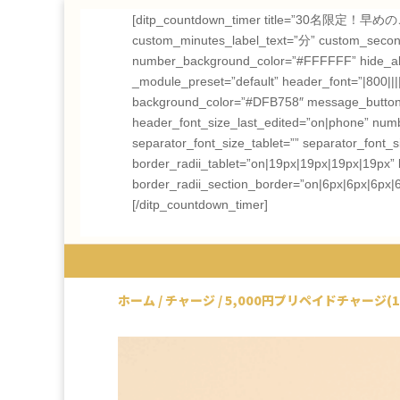
[ditp_countdown_timer title=”30名限定！
custom_minutes_label_text=”分” custom_seconds
number_background_color=”#FFFFFF” hide_all_le
_module_preset=”default” header_font=”|800|||||
background_color=”#DFB758″ message_button_ic
header_font_size_last_edited=”on|phone” num
separator_font_size_tablet=”” separator_font
border_radii_tablet=”on|19px|19px|19px|19px” 
border_radii_section_border=”on|6px|6px|6px|
[/ditp_countdown_timer]
ホーム
/
チャージ
/ 5,000円プリペイドチャージ(1