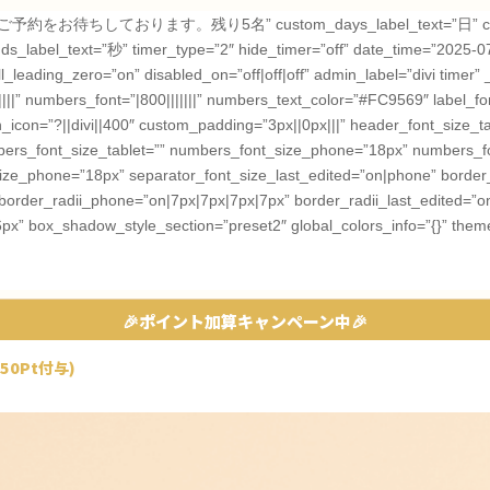
早めのご予約をお待ちしております。残り5名” custom_days_label_text=”日” cust
_label_text=”秒” timer_type=”2″ hide_timer=”off” date_time=”2025-0
ading_zero=”on” disabled_on=”off|off|off” admin_label=”divi timer” _
||” numbers_font=”|800|||||||” numbers_text_color=”#FC9569″ label_font
on=”?||divi||400″ custom_padding=”3px||0px|||” header_font_size_t
bers_font_size_tablet=”” numbers_font_size_phone=”18px” numbers_fo
_size_phone=”18px” separator_font_size_last_edited=”on|phone” border
border_radii_phone=”on|7px|7px|7px|7px” border_radii_last_edited=”o
6px” box_shadow_style_section=”preset2″ global_colors_info=”{}” them
🎉ポイント加算キャンペーン中🎉
50Pt付与)