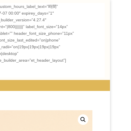
om_hours_label_text=”時間”
7-07 00:00″ expirey_days=”1″
builder_version=”4.27.4″
=”|800|||||||” label_font_size=”14px”
ablet=”” header_font_size_phone=”11px”
nt_size_last_edited=”on|phone”
_radii=”on|19px|19px|19px|19px”
n|desktop”
e_builder_area=”et_header_layout”]