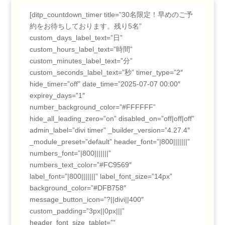
[ditp_countdown_timer title=”30名限定！早めのご予
約をお待ちしております。残り5名”
custom_days_label_text=”日”
custom_hours_label_text=”時間”
custom_minutes_label_text=”分”
custom_seconds_label_text=”秒” timer_type=”2″
hide_timer=”off” date_time=”2025-07-07 00:00″
expirey_days=”1″
number_background_color=”#FFFFFF”
hide_all_leading_zero=”on” disabled_on=”off|off|off”
admin_label=”divi timer” _builder_version=”4.27.4″
_module_preset=”default” header_font=”|800|||||||”
numbers_font=”|800|||||||”
numbers_text_color=”#FC9569″
label_font=”|800|||||||” label_font_size=”14px”
background_color=”#DFB758″
message_button_icon=”?||divi||400″
custom_padding=”3px||0px|||”
header_font_size_tablet=””