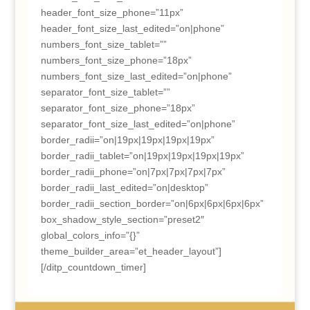
header_font_size_phone=”11px”
header_font_size_last_edited=”on|phone”
numbers_font_size_tablet=””
numbers_font_size_phone=”18px”
numbers_font_size_last_edited=”on|phone”
separator_font_size_tablet=””
separator_font_size_phone=”18px”
separator_font_size_last_edited=”on|phone”
border_radii=”on|19px|19px|19px|19px”
border_radii_tablet=”on|19px|19px|19px|19px”
border_radii_phone=”on|7px|7px|7px|7px”
border_radii_last_edited=”on|desktop”
border_radii_section_border=”on|6px|6px|6px|6px”
box_shadow_style_section=”preset2″
global_colors_info=”{}”
theme_builder_area=”et_header_layout”]
[/ditp_countdown_timer]