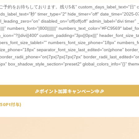
早めのご予約をお待ちしております。残り5名” custom_days_label_text=”日” cust
_label_text=”秒” timer_type=”2″ hide_timer=”off” date_time=”2025-0
ading_zero=”on” disabled_on=”off|off|off” admin_label=”divi timer” _
||” numbers_font=”|800|||||||” numbers_text_color=”#FC9569″ label_font
on=”?||divi||400″ custom_padding=”3px||0px|||” header_font_size_t
bers_font_size_tablet=”” numbers_font_size_phone=”18px” numbers_fo
_size_phone=”18px” separator_font_size_last_edited=”on|phone” border
border_radii_phone=”on|7px|7px|7px|7px” border_radii_last_edited=”o
6px” box_shadow_style_section=”preset2″ global_colors_info=”{}” them
🎉ポイント加算キャンペーン中🎉
50Pt付与)