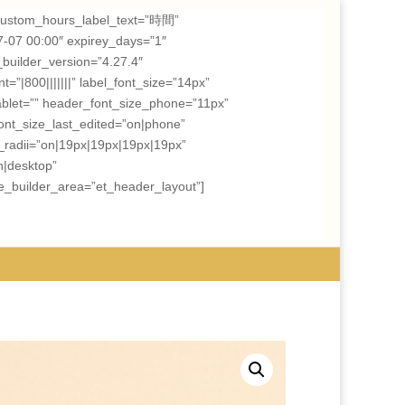
om_hours_label_text=”時間”
7-07 00:00″ expirey_days=”1″
builder_version=”4.27.4″
=”|800|||||||” label_font_size=”14px”
ablet=”” header_font_size_phone=”11px”
nt_size_last_edited=”on|phone”
_radii=”on|19px|19px|19px|19px”
n|desktop”
e_builder_area=”et_header_layout”]