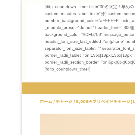
[ditp_countdown_timer title=”30名限定！
custom_minutes_label_text=”分” custom_seconds
number_background_color=”#FFFFFF” hide_all_le
_module_preset=”default” header_font=”|800|||||
background_color=”#DFB758″ message_button_ic
header_font_size_last_edited=”on|phone” num
separator_font_size_tablet=”” separator_font
border_radii_tablet=”on|19px|19px|19px|19px” 
border_radii_section_border=”on|6px|6px|6px|
[/ditp_countdown_timer]
ホーム
/
チャージ
/ 5,000円プリペイドチャージ(1