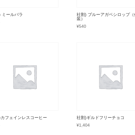
) ミールバラ
社割) ブルーアガベシロップ（
装）
5
¥
540
)カフェインレスコーヒー
社割)ギルドフリーチョコ
3
¥
1,404