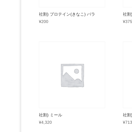
社割) プロテイン(きなこ) バラ
社割
¥
200
¥
37
社割) ミール
社割
¥
4,320
¥
71